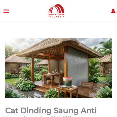
C
Lewati
a
ke
r
konten
i
Cat Dinding Saung Anti