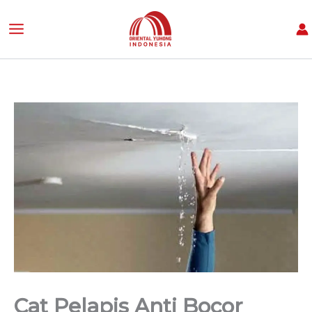
C
Lewati
a
ke
r
konten
i
Cat Pelapis Anti Bocor