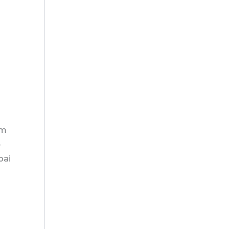
om
-
pai