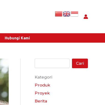
C
a
r
i
Hubungi Kami
Cari
Kategori
Produk
Proyek
Berita