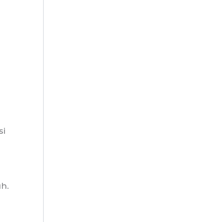
si
h.