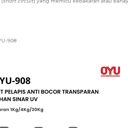
 (
short circuit
) yang memicu kebakaran atau baha
YU-908