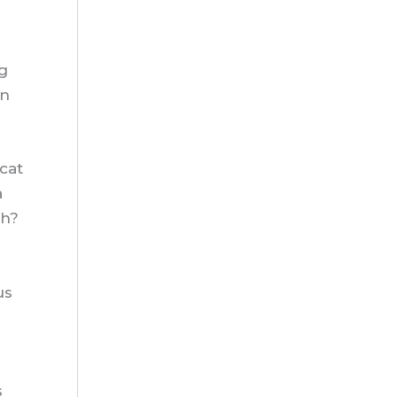
g
an
cat
a
ah?
us
s