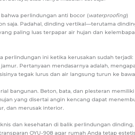
bahwa perlindungan anti bocor (
waterproofing
)
n saja. Padahal, dinding vertikal—terutama dindin
ang paling luas terpapar air hujan dan kelembap
a perlindungan ini ketika kerusakan sudah terjadi: 
 jamur. Pertanyaan mendasarnya adalah, mengap
sisinya tegak lurus dan air langsung turun ke baw
rial bangunan. Beton, bata, dan plesteran memiliki
ir hujan yang disertai angin kencang dapat menemb
r, dan merusak interior.
eknis dan kesehatan di balik perlindungan dinding,
 transparan OYU-908 agar rumah Anda tetap esteti