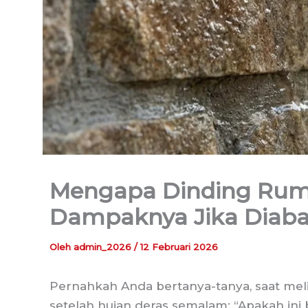
Mengapa Dinding Ruma
Dampaknya Jika Diaba
Oleh
admin_2026
/
12 Februari 2026
Pernahkah Anda bertanya-tanya, saat me
setelah hujan deras semalam: “Apakah ini 