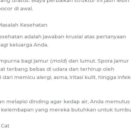
 drastis. Biaya perbaikan struktur ini jauh lebih
ocor di awal.
Masalah Kesehatan
esehatan adalah jawaban krusial atas pertanyaan
agi keluarga Anda.
mpurna bagi jamur (
mold
) dan lumut. Spora jamur
t terbang bebas di udara dan terhirup oleh
ri memicu alergi, asma, iritasi kulit, hingga infek
n melapisi dinding agar kedap air, Anda memutus
an kelembapan yang mereka butuhkan untuk tumbu
 Cat